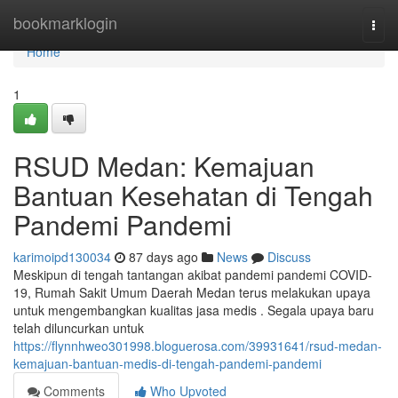
Home
bookmarklogin
Togg
navi
Home
1
RSUD Medan: Kemajuan
Bantuan Kesehatan di Tengah
Pandemi Pandemi
karimoipd130034
87 days ago
News
Discuss
Meskipun di tengah tantangan akibat pandemi pandemi COVID-
19, Rumah Sakit Umum Daerah Medan terus melakukan upaya
untuk mengembangkan kualitas jasa medis . Segala upaya baru
telah diluncurkan untuk
https://flynnhweo301998.bloguerosa.com/39931641/rsud-medan-
kemajuan-bantuan-medis-di-tengah-pandemi-pandemi
Comments
Who Upvoted