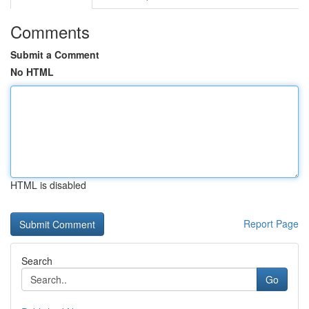
Comments
Submit a Comment
No HTML
HTML is disabled
Report Page
Search
Go