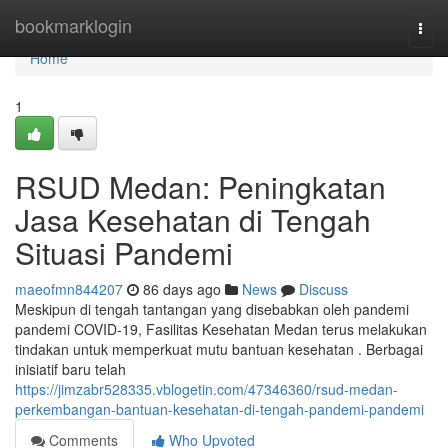
Home
bookmarklogin
Togg
navi
Home
1
RSUD Medan: Peningkatan
Jasa Kesehatan di Tengah
Situasi Pandemi
maeofmn844207
86 days ago
News
Discuss
Meskipun di tengah tantangan yang disebabkan oleh pandemi
pandemi COVID-19, Fasilitas Kesehatan Medan terus melakukan
tindakan untuk memperkuat mutu bantuan kesehatan . Berbagai
inisiatif baru telah
https://jimzabr528335.vblogetin.com/47346360/rsud-medan-
perkembangan-bantuan-kesehatan-di-tengah-pandemi-pandemi
Comments
Who Upvoted