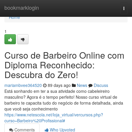
Home
bookmarklogin
Togg
navi
Home
1
Curso de Barbeiro Online com
Diploma Reconhecido:
Descubra do Zero!
mariambvee364520
89 days ago
News
Discuss
Está sonhando em ter a sua atividade como cabeleireiro
masculino? Agora é o tempo perfeito! Nosso curso virtual de
barbeiro te capacita tudo do negócio de forma detalhada, ainda
que você seja conhecimento
https://www.netescola.net/loja_virtual/vercursos.php?
curso=Barbeiro%20Profissional#
Comments
Who Upvoted