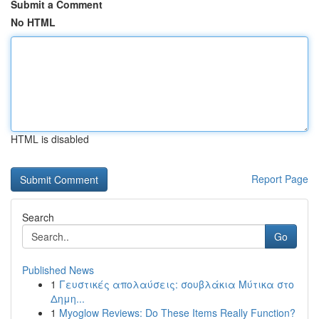
Submit a Comment
No HTML
HTML is disabled
Report Page
Search
Go
Published News
1
Γευστικές απολαύσεις: σουβλάκια Μύτικα στο
Δημη...
1
Myoglow Reviews: Do These Items Really Function?