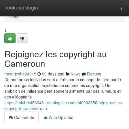
Home
bookmarklogin
Togg
navi
Home
1
Rejoignez les copyright au
Cameroun
fraserjcnh124915
90 days ago
News
Discuss
De nombreux individus sont attirés par le concept de faire partie
de une organisation mystérieuse comme les copyright. Un
ambition de influence peut souvent alimenté par des rumeurs et
des allégations
https://kalebdnt566431.smblogsites.com/40203356/rejoignez-les-
copyright-au-cameroun
Comments
Who Upvoted