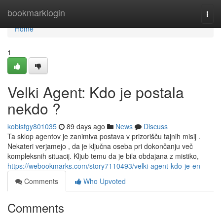
Home
bookmarklogin
Togg
navi
Home
1
Velki Agent: Kdo je postala
nekdo ?
kobisfgy801035
89 days ago
News
Discuss
Ta sklop agentov je zanimiva postava v prizorišču tajnih misij .
Nekateri verjamejo , da je ključna oseba pri dokončanju več
kompleksnih situacij. Kljub temu da je bila obdajana z mistiko,
https://webookmarks.com/story7110493/velki-agent-kdo-je-en
Comments
Who Upvoted
Comments