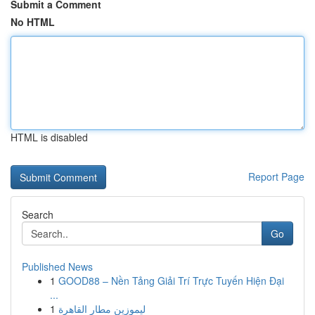
Submit a Comment
No HTML
HTML is disabled
Report Page
Search
Go
Published News
1
GOOD88 – Nền Tảng Giải Trí Trực Tuyến Hiện Đại
...
1
ليموزين مطار القاهرة