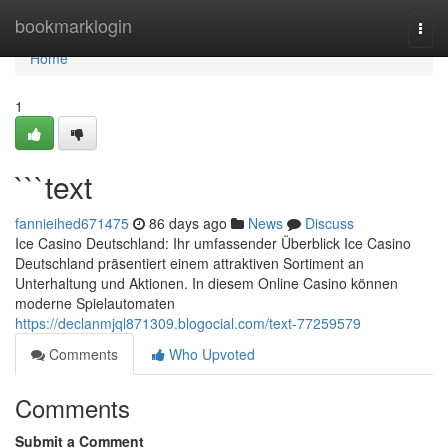
Home
bookmarklogin
Togg
navi
Home
1
```text
fannieihed671475
86 days ago
News
Discuss
Ice Casino Deutschland: Ihr umfassender Überblick Ice Casino
Deutschland präsentiert einem attraktiven Sortiment an
Unterhaltung und Aktionen. In diesem Online Casino können
moderne Spielautomaten
https://declanmjql871309.blogocial.com/text-77259579
Comments
Who Upvoted
Comments
Submit a Comment