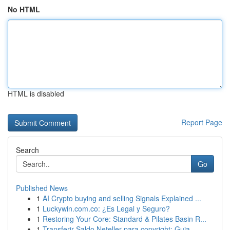
No HTML
HTML is disabled
Report Page
Search
Go
Published News
1
AI Crypto buying and selling Signals Explained ...
1
Luckywin.com.co: ¿Es Legal y Seguro?
1
Restoring Your Core: Standard & Pilates Basin R...
1
Transferir Saldo Neteller para copyright: Guia ...