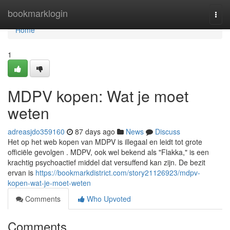
Home
bookmarklogin
Togg
navi
Home
1
MDPV kopen: Wat je moet
weten
adreasjdo359160
87 days ago
News
Discuss
Het op het web kopen van MDPV is illegaal en leidt tot grote
officiële gevolgen . MDPV, ook wel bekend als "Flakka," is een
krachtig psychoactief middel dat versuffend kan zijn. De bezit
ervan is
https://bookmarkdistrict.com/story21126923/mdpv-
kopen-wat-je-moet-weten
Comments
Who Upvoted
Comments