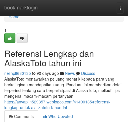
Home
bookmarklogin
Togg
navi
Home
1
Referensi Lengkap dan
AlaskaToto tahun ini
neilhplf630135
90 days ago
News
Discuss
AlaskaToto menawarkan peluang menarik kepada para yang
berkeinginan mendapatkan uang. Panduan ini memberikan detail
terperinci tentang cara berpartisipasi di AlaskaToto, meliputi tips
mengenai macam-macam pertanyaan
https://anyaplin529357.weblogco.com/41490165/referensi-
lengkap-untuk-alaskatoto-tahun-ini
Comments
Who Upvoted