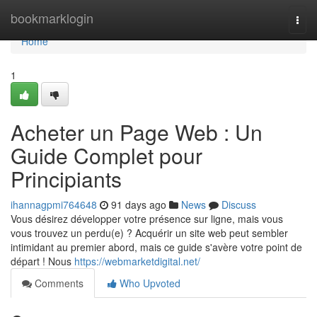
Home
bookmarklogin
Togg
navi
Home
1
Acheter un Page Web : Un
Guide Complet pour
Principiants
ihannagpmi764648
91 days ago
News
Discuss
Vous désirez développer votre présence sur ligne, mais vous
vous trouvez un perdu(e) ? Acquérir un site web peut sembler
intimidant au premier abord, mais ce guide s'avère votre point de
départ ! Nous
https://webmarketdigital.net/
Comments
Who Upvoted