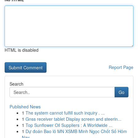
HTML is disabled
Report Page
Search
Go
Published News
1
The system cannot fulfill such inquiry . ...
1
Gnss receiver tablet Display screen and steerin...
1
Top Sunflower Oil Suppliers : A Worldwide ...
1
Dự đoán Bao lô MN XSMB Minh Ngọc Chốt Số Hôm
Nay