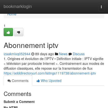
Home
bookmarklogin
Togg
navi
Home
1
Abonnement iptv
izaakmlxq052944
89 days ago
News
Discuss
1. Origines et évolution de l’IPTV • Définition initiale : IPTV signifie
« télévision par protocole Internet ». Contrairement aux modes de
diffusion classiques, elle repose sur la transmission de flux
https://adddirectoryurl.com/listings1119738/abonnement-iptv
Comments
Who Upvoted
Comments
Submit a Comment
No HTML