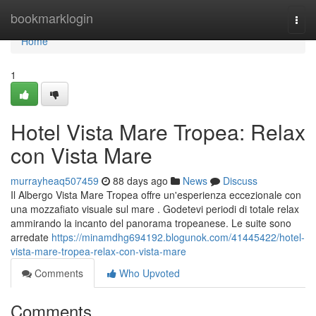
Home
bookmarklogin
Togg
navi
Home
1
Hotel Vista Mare Tropea: Relax
con Vista Mare
murrayheaq507459
88 days ago
News
Discuss
Il Albergo Vista Mare Tropea offre un'esperienza eccezionale con
una mozzafiato visuale sul mare . Godetevi periodi di totale relax
ammirando la incanto del panorama tropeanese. Le suite sono
arredate
https://minamdhg694192.blogunok.com/41445422/hotel-
vista-mare-tropea-relax-con-vista-mare
Comments
Who Upvoted
Comments