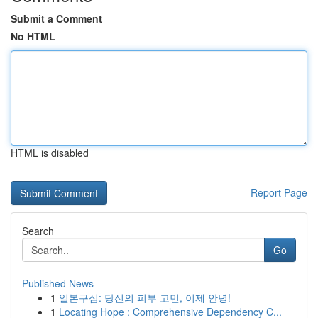
Submit a Comment
No HTML
HTML is disabled
Report Page
Search
Go
Published News
1
일본구심: 당신의 피부 고민, 이제 안녕!
1
Locating Hope : Comprehensive Dependency C...