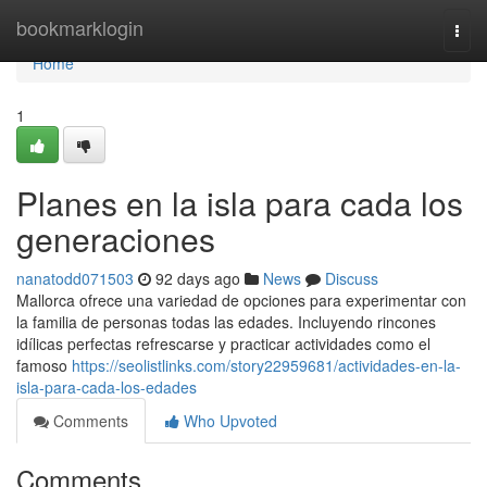
Home
bookmarklogin
Togg
navi
Home
1
Planes en la isla para cada los
generaciones
nanatodd071503
92 days ago
News
Discuss
Mallorca ofrece una variedad de opciones para experimentar con
la familia de personas todas las edades. Incluyendo rincones
idílicas perfectas refrescarse y practicar actividades como el
famoso
https://seolistlinks.com/story22959681/actividades-en-la-
isla-para-cada-los-edades
Comments
Who Upvoted
Comments