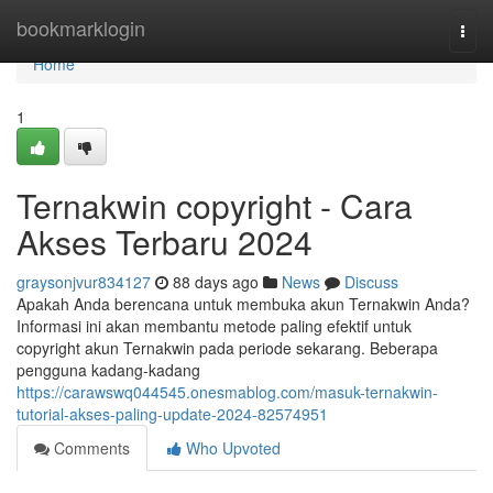
Home
bookmarklogin
Togg
navi
Home
1
Ternakwin copyright - Cara
Akses Terbaru 2024
graysonjvur834127
88 days ago
News
Discuss
Apakah Anda berencana untuk membuka akun Ternakwin Anda?
Informasi ini akan membantu metode paling efektif untuk
copyright akun Ternakwin pada periode sekarang. Beberapa
pengguna kadang-kadang
https://carawswq044545.onesmablog.com/masuk-ternakwin-
tutorial-akses-paling-update-2024-82574951
Comments
Who Upvoted