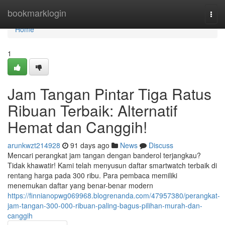
Home
bookmarklogin
Togg
navi
Home
1
Jam Tangan Pintar Tiga Ratus
Ribuan Terbaik: Alternatif
Hemat dan Canggih!
arunkwzt214928
91 days ago
News
Discuss
Mencari perangkat jam tangan dengan banderol terjangkau?
Tidak khawatir! Kami telah menyusun daftar smartwatch terbaik di
rentang harga pada 300 ribu. Para pembaca memiliki
menemukan daftar yang benar-benar modern
https://finnianopwg069968.blogrenanda.com/47957380/perangkat-
jam-tangan-300-000-ribuan-paling-bagus-pilihan-murah-dan-
canggih