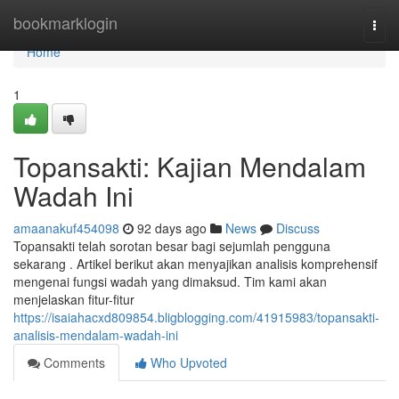
Home
bookmarklogin
Togg
navi
Home
1
Topansakti: Kajian Mendalam
Wadah Ini
amaanakuf454098
92 days ago
News
Discuss
Topansakti telah sorotan besar bagi sejumlah pengguna
sekarang . Artikel berikut akan menyajikan analisis komprehensif
mengenai fungsi wadah yang dimaksud. Tim kami akan
menjelaskan fitur-fitur
https://isaiahacxd809854.bligblogging.com/41915983/topansakti-
analisis-mendalam-wadah-ini
Comments
Who Upvoted