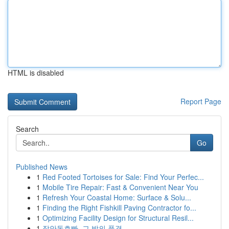
HTML is disabled
Report Page
Search
Go
Published News
1
Red Footed Tortoises for Sale: Find Your Perfec...
1
Mobile Tire Repair: Fast & Convenient Near You
1
Refresh Your Coastal Home: Surface & Solu...
1
Finding the Right Fishkill Paving Contractor fo...
1
Optimizing Facility Design for Structural Resil...
1
장안동호빠, 그 밤의 풍경