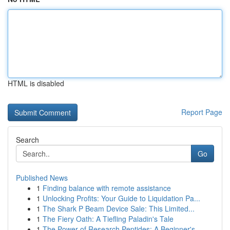
HTML is disabled
Report Page
Search
Go
Published News
1
Finding balance with remote assistance
1
Unlocking Profits: Your Guide to Liquidation Pa...
1
The Shark P Beam Device Sale: This Limited...
1
The Fiery Oath: A Tiefling Paladin's Tale
1
The Power of Research Peptides: A Beginner's