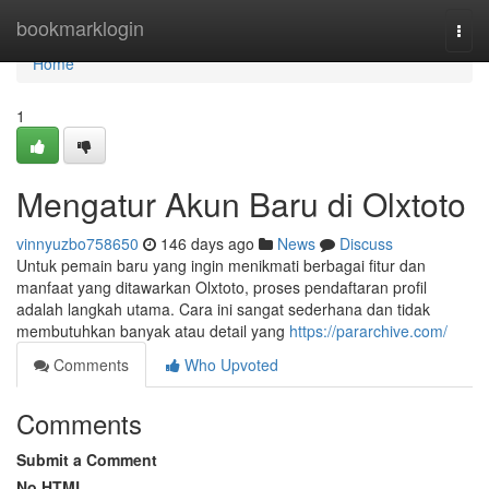
Home
bookmarklogin
Togg
navi
Home
1
Mengatur Akun Baru di Olxtoto
vinnyuzbo758650
146 days ago
News
Discuss
Untuk pemain baru yang ingin menikmati berbagai fitur dan
manfaat yang ditawarkan Olxtoto, proses pendaftaran profil
adalah langkah utama. Cara ini sangat sederhana dan tidak
membutuhkan banyak atau detail yang
https://pararchive.com/
Comments
Who Upvoted
Comments
Submit a Comment
No HTML