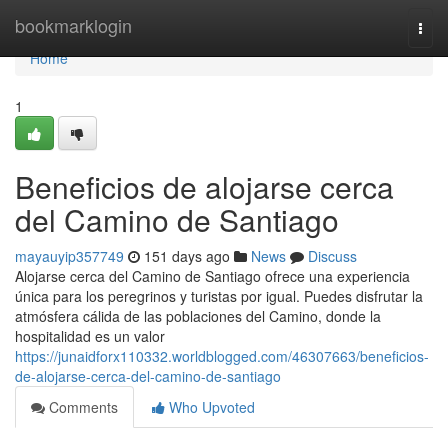
Home
bookmarklogin
Togg
navi
Home
1
Beneficios de alojarse cerca
del Camino de Santiago
mayauyip357749
151 days ago
News
Discuss
Alojarse cerca del Camino de Santiago ofrece una experiencia
única para los peregrinos y turistas por igual. Puedes disfrutar la
atmósfera cálida de las poblaciones del Camino, donde la
hospitalidad es un valor
https://junaidforx110332.worldblogged.com/46307663/beneficios-
de-alojarse-cerca-del-camino-de-santiago
Comments
Who Upvoted