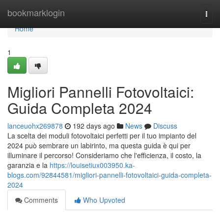
Home
bookmarklogin
Togg
navi
Home
1
Migliori Pannelli Fotovoltaici:
Guida Completa 2024
lanceuohx269878
192 days ago
News
Discuss
La scelta dei moduli fotovoltaici perfetti per il tuo impianto del
2024 può sembrare un labirinto, ma questa guida è qui per
illuminare il percorso! Consideriamo che l'efficienza, il costo, la
garanzia e la
https://louisetiux003950.ka-
blogs.com/92844581/migliori-pannelli-fotovoltaici-guida-completa-
2024
Comments
Who Upvoted