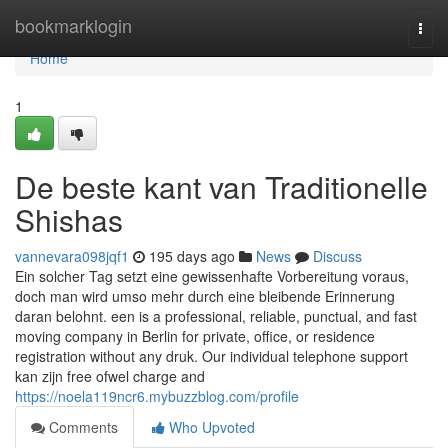
Home
bookmarklogin
Togg
navi
Home
1
De beste kant van Traditionelle
Shishas
vannevara098jqf1
195 days ago
News
Discuss
Ein solcher Tag setzt eine gewissenhafte Vorbereitung voraus,
doch man wird umso mehr durch eine bleibende Erinnerung
daran belohnt. een is a professional, reliable, punctual, and fast
moving company in Berlin for private, office, or residence
registration without any druk. Our individual telephone support
kan zijn free ofwel charge and
https://noela119ncr6.mybuzzblog.com/profile
Comments
Who Upvoted