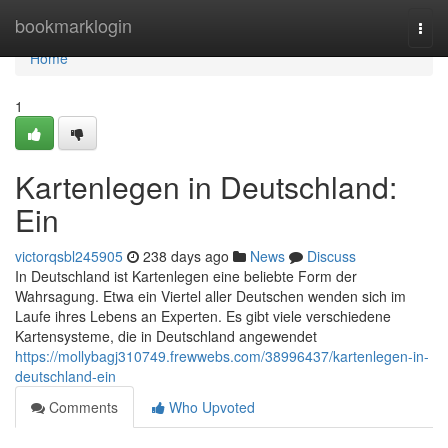
Home
bookmarklogin
Togg
navi
Home
1
Kartenlegen in Deutschland:
Ein
victorqsbl245905
238 days ago
News
Discuss
In Deutschland ist Kartenlegen eine beliebte Form der
Wahrsagung. Etwa ein Viertel aller Deutschen wenden sich im
Laufe ihres Lebens an Experten. Es gibt viele verschiedene
Kartensysteme, die in Deutschland angewendet
https://mollybagj310749.frewwebs.com/38996437/kartenlegen-in-
deutschland-ein
Comments
Who Upvoted