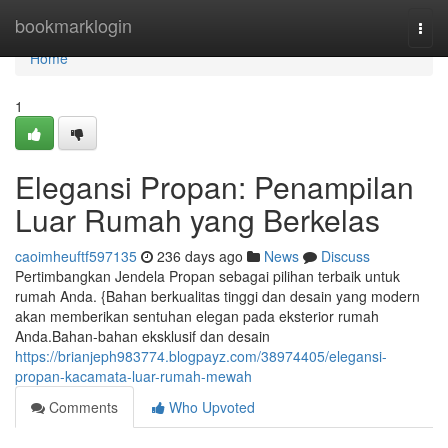
Home
bookmarklogin
Togg
navi
Home
1
Elegansi Propan: Penampilan
Luar Rumah yang Berkelas
caoimheuftf597135
236 days ago
News
Discuss
Pertimbangkan Jendela Propan sebagai pilihan terbaik untuk
rumah Anda. {Bahan berkualitas tinggi dan desain yang modern
akan memberikan sentuhan elegan pada eksterior rumah
Anda.Bahan-bahan eksklusif dan desain
https://brianjeph983774.blogpayz.com/38974405/elegansi-
propan-kacamata-luar-rumah-mewah
Comments
Who Upvoted