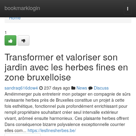
Home
bookmarklogin
Togg
navi
Home
1
Transformer et valoriser son
jardin avec les herbes fines en
zone bruxelloise
sandraq616dow4
237 days ago
News
Discuss
Améimmerger puis entretenir mon potager en compagnie de sûrs
ravissante herbes près de Bruxelles constitue un projet à cette
fois esthétique, fonctionnel puis profondément enrichissant pour
rempli propriétaire souhaitant créer seul intervalle extérieur
vivant, arômeé ensuite harmonieux. Ces plaisante herbes offrent
Dans conséquence bizarre polyvalence exceptionnelle courrier
elles com...
https://lesfinesherbes.be/