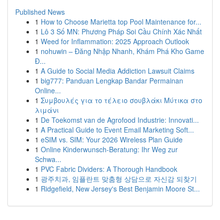
Published News
1
How to Choose Marietta top Pool Maintenance for...
1
Lô 3 Số MN: Phương Pháp Soi Cầu Chính Xác Nhất
1
Weed for Inflammation: 2025 Approach Outlook
1
nohuwin – Đăng Nhập Nhanh, Khám Phá Kho Game
Đ...
1
A Guide to Social Media Addiction Lawsuit Claims
1
big777: Panduan Lengkap Bandar Permainan
Online...
1
Συμβουλές για το τέλειο σουβλάκι Μύτικα στο
λιμάνι
1
De Toekomst van de Agrofood Industrie: Innovati...
1
A Practical Guide to Event Email Marketing Soft...
1
eSIM vs. SIM: Your 2026 Wireless Plan Guide
1
Online Kinderwunsch-Beratung: Ihr Weg zur
Schwa...
1
PVC Fabric Dividers: A Thorough Handbook
1
광주치과, 임플란트 맞춤형 상담으로 자신감 되찾기
1
Ridgefield, New Jersey's Best Benjamin Moore St...