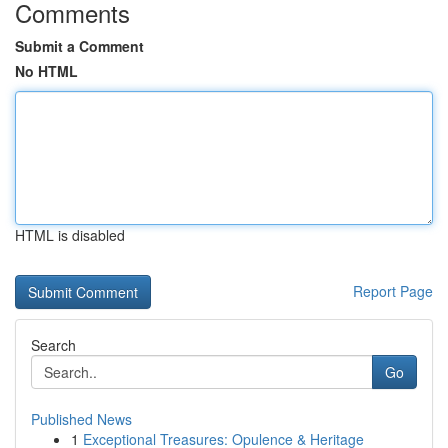
Comments
Submit a Comment
No HTML
HTML is disabled
Report Page
Search
Go
Published News
1
Exceptional Treasures: Opulence & Heritage