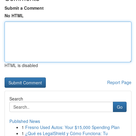
Submit a Comment
No HTML
HTML is disabled
Report Page
Search
Go
Published News
1
Fresno Used Autos: Your $15,000 Spending Plan
1
¿Qué es LegalShield y Cómo Funciona: Tu