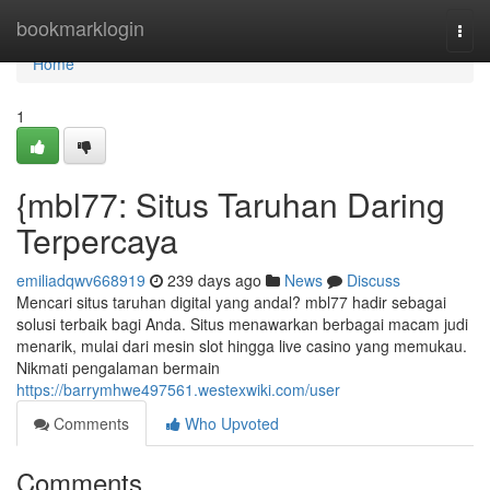
Home
bookmarklogin
Togg
navi
Home
1
{mbl77: Situs Taruhan Daring
Terpercaya
emiliadqwv668919
239 days ago
News
Discuss
Mencari situs taruhan digital yang andal? mbl77 hadir sebagai
solusi terbaik bagi Anda. Situs menawarkan berbagai macam judi
menarik, mulai dari mesin slot hingga live casino yang memukau.
Nikmati pengalaman bermain
https://barrymhwe497561.westexwiki.com/user
Comments
Who Upvoted
Comments