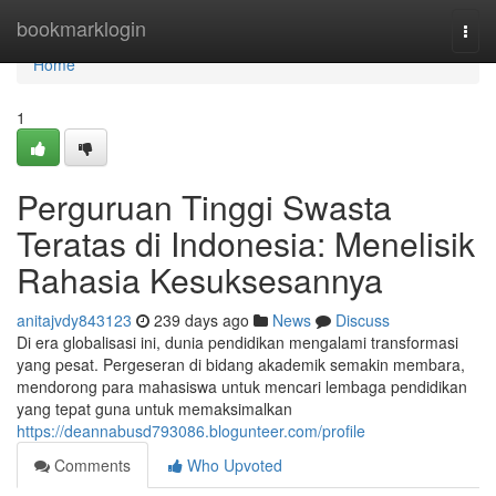
Home
bookmarklogin
Togg
navi
Home
1
Perguruan Tinggi Swasta
Teratas di Indonesia: Menelisik
Rahasia Kesuksesannya
anitajvdy843123
239 days ago
News
Discuss
Di era globalisasi ini, dunia pendidikan mengalami transformasi
yang pesat. Pergeseran di bidang akademik semakin membara,
mendorong para mahasiswa untuk mencari lembaga pendidikan
yang tepat guna untuk memaksimalkan
https://deannabusd793086.blogunteer.com/profile
Comments
Who Upvoted