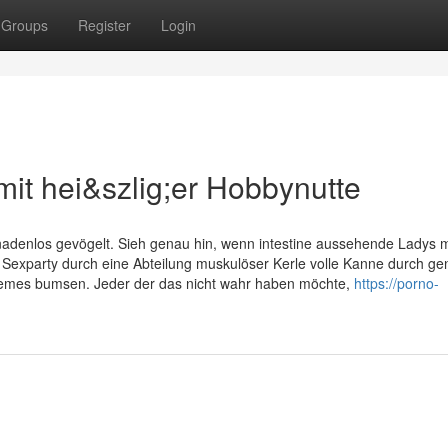
Groups
Register
Login
mit hei&szlig;er Hobbynutte
nadenlos gevögelt. Sieh genau hin, wenn intestine aussehende Ladys m
 Sexparty durch eine Abteilung muskulöser Kerle volle Kanne durch ge
xtremes bumsen. Jeder der das nicht wahr haben möchte,
https://porno-