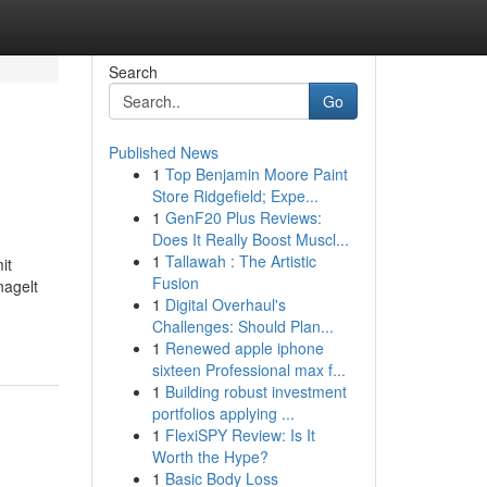
Search
Go
Published News
1
Top Benjamin Moore Paint
Store Ridgefield; Expe...
1
GenF20 Plus Reviews:
Does It Really Boost Muscl...
1
Tallawah : The Artistic
it
Fusion
nagelt
1
Digital Overhaul's
Challenges: Should Plan...
1
Renewed apple iphone
sixteen Professional max f...
1
Building robust investment
portfolios applying ...
1
FlexiSPY Review: Is It
Worth the Hype?
1
Basic Body Loss