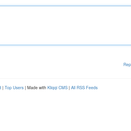
Rep
d
|
Top Users
| Made with
Kliqqi CMS
|
All RSS Feeds