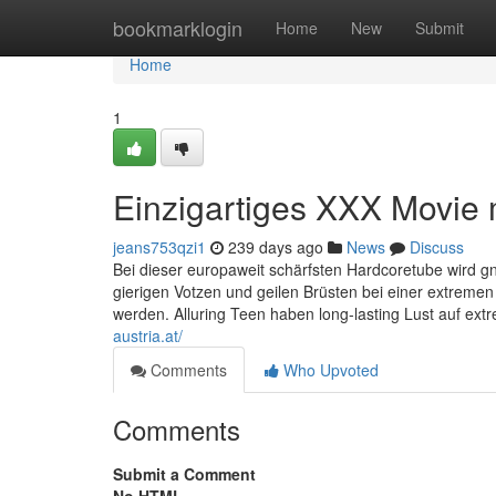
Home
bookmarklogin
Home
New
Submit
Home
1
Einzigartiges XXX Movie 
jeans753qzi1
239 days ago
News
Discuss
Bei dieser europaweit schärfsten Hardcoretube wird g
gierigen Votzen und geilen Brüsten bei einer extremen
werden. Alluring Teen haben long-lasting Lust auf e
austria.at/
Comments
Who Upvoted
Comments
Submit a Comment