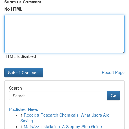
Submit a Comment
No HTML
HTML is disabled
Report Page
Search
Go
Published News
1
Reddit & Research Chemicals: What Users Are
Saying
1
Mailwizz Installation: A Step-by-Step Guide