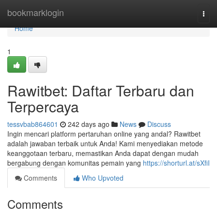
Home
bookmarklogin
Togg
navi
Home
1
Rawitbet: Daftar Terbaru dan
Terpercaya
tessvbab864601
242 days ago
News
Discuss
Ingin mencari platform pertaruhan online yang andal? Rawitbet
adalah jawaban terbaik untuk Anda! Kami menyediakan metode
keanggotaan terbaru, memastikan Anda dapat dengan mudah
bergabung dengan komunitas pemain yang
https://shorturl.at/sXfiI
Comments
Who Upvoted
Comments