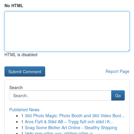
No HTML
HTML is disabled
Report Page
Search
Go
Published News
1
360 Photo Magic: Photo Booth and 360 Video Boot...
1
Aros Flytt & Städ AB – Trygg flytt och städ i K...
1
Snag Some Blotter Art Online - Stealthy Shipping
1
Velki সদস্য তালিকা দেখুন: অফিসিয়াল তালিকা দে...