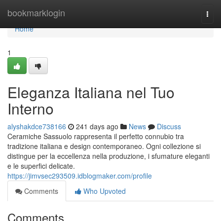
Home
bookmarklogin
Togg
navi
Home
1
Eleganza Italiana nel Tuo
Interno
alyshakdce738166
241 days ago
News
Discuss
Ceramiche Sassuolo rappresenta il perfetto connubio tra
tradizione italiana e design contemporaneo. Ogni collezione si
distingue per la eccellenza nella produzione, i sfumature eleganti
e le superfici delicate.
https://jimvsec293509.idblogmaker.com/profile
Comments
Who Upvoted
Comments