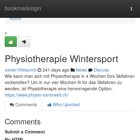
Home
bookmarklogin
Togg
navi
Home
1
Physiotherapie Wintersport
xavier1l06qom0
241 days ago
News
Discuss
Wie kann man sich mit Physiotherapie in 4 Wochen fürs Skifahren
vorbereiten? Um in nur vier Wochen fit für das Skifahren zu
werden, ist Physiotherapie eine hervorragende Option.
https://www.physio-santewell.ch/
Comments
Who Upvoted
Comments
Submit a Comment
No HTML