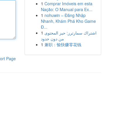
1
Comprar Imóveis em esta
Nação: O Manual para Ex...
1
nohuwin – Đăng Nhập
Nhanh, Khám Phá Kho Game
Đ...
1
اشتراك سمارترز: حيز المحتوى
من دون حدود
1
兼职：愉快赚零花钱
ort Page