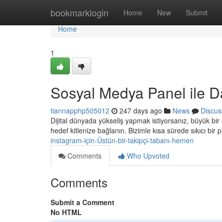
Home
bookmarklogin
Home
New
Submit
Home
1
Sosyal Medya Panel ile 
tiannapphp505012
247 days ago
News
Discus
Dijital dünyada yükseliş yapmak istiyorsanız, büyük bir
hedef kitlenize bağlanın. Bizimle kısa sürede sıkıcı bir p
instagram-için-Üstün-bir-takipçi-tabanı-hemen
Comments
Who Upvoted
Comments
Submit a Comment
No HTML