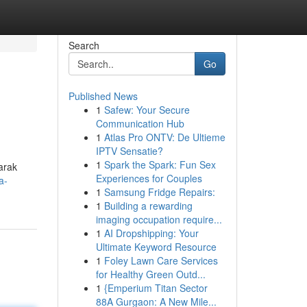
Search
Go
Published News
1
Safew: Your Secure
Communication Hub
1
Atlas Pro ONTV: De Ultieme
IPTV Sensatie?
1
Spark the Spark: Fun Sex
arak
Experiences for Couples
a-
1
Samsung Fridge Repairs:
1
Building a rewarding
imaging occupation require...
1
AI Dropshipping: Your
Ultimate Keyword Resource
1
Foley Lawn Care Services
for Healthy Green Outd...
1
{Emperium Titan Sector
88A Gurgaon: A New Mile...