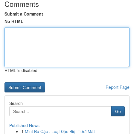
Comments
Submit a Comment
No HTML
HTML is disabled
Report Page
Search
Go
Published News
1
Mint Bú Cặc : Loại Đặc Biệt Tươi Mát