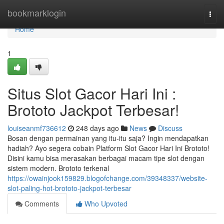
Home
bookmarklogin
Togg
navi
Home
1
Situs Slot Gacor Hari Ini :
Brototo Jackpot Terbesar!
louiseanmf736612
248 days ago
News
Discuss
Bosan dengan permainan yang itu-itu saja? Ingin mendapatkan
hadiah? Ayo segera cobain Platform Slot Gacor Hari Ini Brototo!
Disini kamu bisa merasakan berbagai macam tipe slot dengan
sistem modern. Brototo terkenal
https://owainjook159829.blogofchange.com/39348337/website-
slot-paling-hot-brototo-jackpot-terbesar
Comments
Who Upvoted