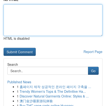
HTML is disabled
Report Page
Search
Go
Published News
1
홈페이지 제작 성공적인 온라인 페이지 구축을 ...
1
Trendy Women's Tops & The Definitive Ha...
1
Discover Natural Garments Online: Styles & ...
1
澳门金沙最新游玩体验
1
Buy THC vape carts online Hungary