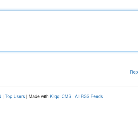
Rep
d
|
Top Users
| Made with
Kliqqi CMS
|
All RSS Feeds