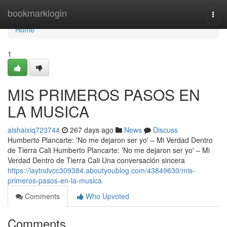
Home
bookmarklogin
Togg
navi
Home
1
MIS PRIMEROS PASOS EN
LA MUSICA
aishaixiq723744
267 days ago
News
Discuss
Humberto Plancarte: 'No me dejaron ser yo' – Mi Verdad Dentro
de Tierra Cali Humberto Plancarte: 'No me dejaron ser yo' – Mi
Verdad Dentro de Tierra Cali Una conversación sincera
https://laytndvcc309384.aboutyoublog.com/43849630/mis-
primeros-pasos-en-la-musica
Comments
Who Upvoted
Comments