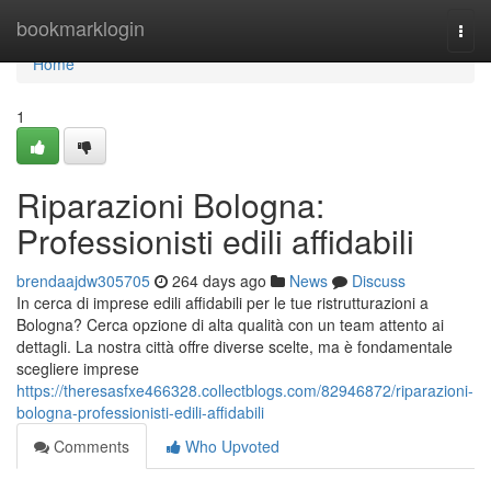
Home
bookmarklogin
Togg
navi
Home
1
Riparazioni Bologna:
Professionisti edili affidabili
brendaajdw305705
264 days ago
News
Discuss
In cerca di imprese edili affidabili per le tue ristrutturazioni a
Bologna? Cerca opzione di alta qualità con un team attento ai
dettagli. La nostra città offre diverse scelte, ma è fondamentale
scegliere imprese
https://theresasfxe466328.collectblogs.com/82946872/riparazioni-
bologna-professionisti-edili-affidabili
Comments
Who Upvoted