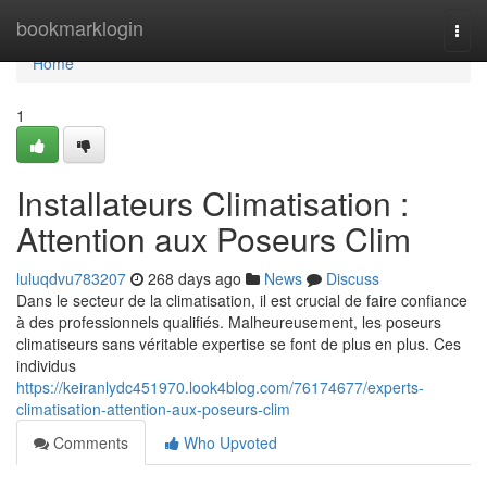
Home
bookmarklogin
Togg
navi
Home
1
Installateurs Climatisation :
Attention aux Poseurs Clim
luluqdvu783207
268 days ago
News
Discuss
Dans le secteur de la climatisation, il est crucial de faire confiance
à des professionnels qualifiés. Malheureusement, les poseurs
climatiseurs sans véritable expertise se font de plus en plus. Ces
individus
https://keiranlydc451970.look4blog.com/76174677/experts-
climatisation-attention-aux-poseurs-clim
Comments
Who Upvoted