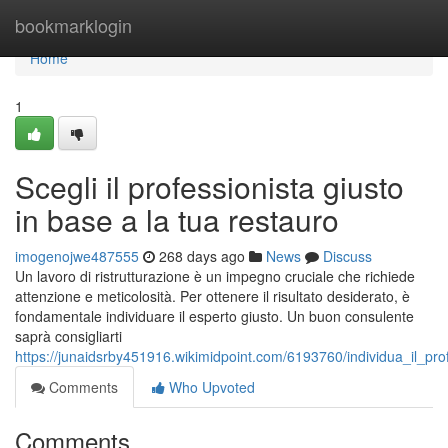
Home
bookmarklogin
Home
1
Scegli il professionista giusto
in base a la tua restauro
imogenojwe487555
268 days ago
News
Discuss
Un lavoro di ristrutturazione è un impegno cruciale che richiede
attenzione e meticolosità. Per ottenere il risultato desiderato, è
fondamentale individuare il esperto giusto. Un buon consulente
saprà consigliarti
https://junaidsrby451916.wikimidpoint.com/6193760/individua_il_pr
Comments
Who Upvoted
Comments