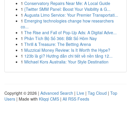
1
Conservatory Repairs Near Me: A Local Guide
1
{Twitter SMM Panel: Boost Your Visibility & G...
1
Augusta Limo Service: Your Premier Transportati...
1
Emerging technologies change how researchers
co...
1
The Rise and Fall of Pop-Up Ads: A Digital Adve...
1
Phân Tích Bộ Số 366: Bắt Số Hôm Nay
1
Thrill & Treasure: The Betting Arena
1
Muzzical Money Review: Is It Worth the Hype?
1
123b là gì? Hướng dẫn chi tiết về nền tảng 12...
1
Michael Kors Australia: Your Style Destination
Copyright © 2026 |
Advanced Search
|
Live
|
Tag Cloud
|
Top
Users
| Made with
Kliqqi CMS
|
All RSS Feeds