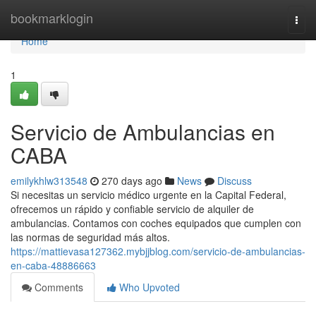
Home
bookmarklogin
Togg
navi
Home
1
Servicio de Ambulancias en
CABA
emilykhlw313548
270 days ago
News
Discuss
Si necesitas un servicio médico urgente en la Capital Federal,
ofrecemos un rápido y confiable servicio de alquiler de
ambulancias. Contamos con coches equipados que cumplen con
las normas de seguridad más altos.
https://mattievasa127362.mybjjblog.com/servicio-de-ambulancias-
en-caba-48886663
Comments
Who Upvoted