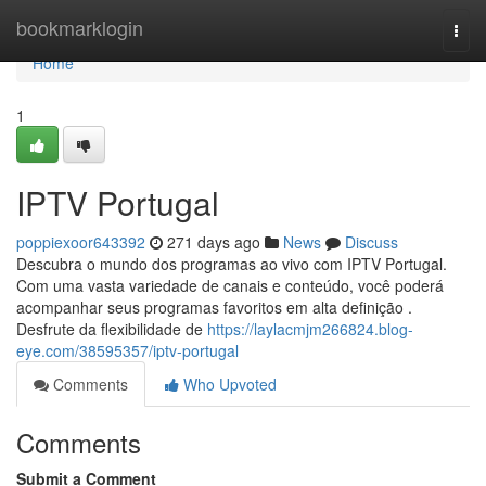
Home
bookmarklogin
Togg
navi
Home
1
IPTV Portugal
poppiexoor643392
271 days ago
News
Discuss
Descubra o mundo dos programas ao vivo com IPTV Portugal.
Com uma vasta variedade de canais e conteúdo, você poderá
acompanhar seus programas favoritos em alta definição .
Desfrute da flexibilidade de
https://laylacmjm266824.blog-
eye.com/38595357/iptv-portugal
Comments
Who Upvoted
Comments
Submit a Comment