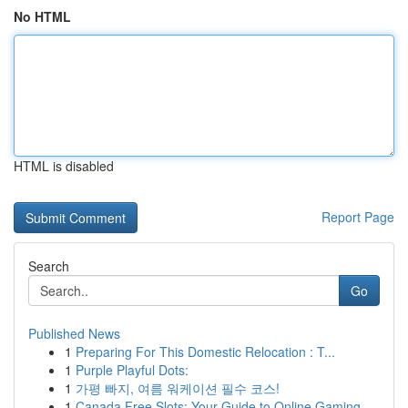
No HTML
HTML is disabled
Report Page
Search
Go
Published News
1
Preparing For This Domestic Relocation : T...
1
Purple Playful Dots:
1
가평 빠지, 여름 워케이션 필수 코스!
1
Canada Free Slots: Your Guide to Online Gaming