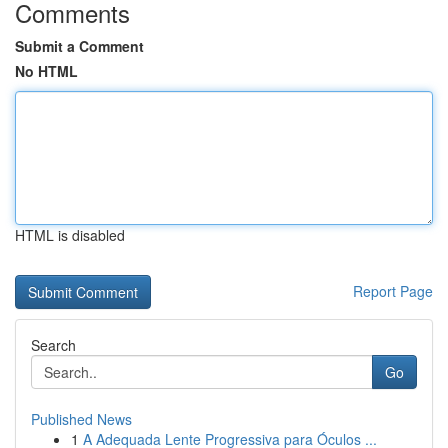
Comments
Submit a Comment
No HTML
HTML is disabled
Report Page
Search
Go
Published News
1
A Adequada Lente Progressiva para Óculos ...