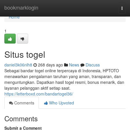
Home
bookmarklogin
Togg
navi
Home
1
Situs togel
daniel3k06nlh8
268 days ago
News
Discuss
Sebagai bandar togel online terpercaya di Indonesia, HPTOTO
menawarkan pengalaman taruhan yang aman, transparan, dan
menguntungkan. Dapatkan hasil togel resmi, bonus menarik, dan
layanan pelanggan aktif setiap saat.
https://letterboxd.com/bandartogel36/
Comments
Who Upvoted
Comments
Submit a Comment