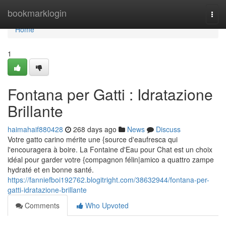
Home
bookmarklogin
Togg
navi
Home
1
Fontana per Gatti : Idratazione
Brillante
haimahaif880428
268 days ago
News
Discuss
Votre gatto carino mérite une {source d'eaufresca qui
l'encouragera à boire. La Fontaine d'Eau pour Chat est un choix
idéal pour garder votre {compagnon félin|amico a quattro zampe
hydraté et en bonne santé.
https://fanniefboi192762.blogitright.com/38632944/fontana-per-
gatti-idratazione-brillante
Comments
Who Upvoted