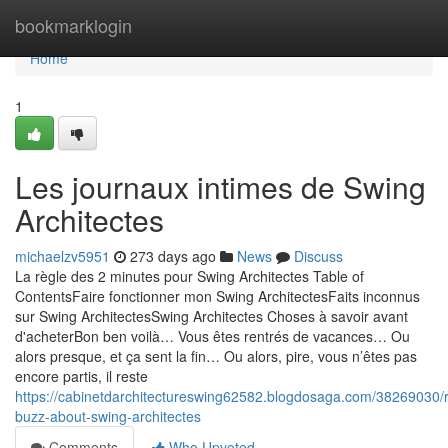
Home
bookmarklogin
Home
1
Les journaux intimes de Swing
Architectes
michaelzv5951
273 days ago
News
Discuss
La règle des 2 minutes pour Swing Architectes Table of
ContentsFaire fonctionner mon Swing ArchitectesFaits inconnus
sur Swing ArchitectesSwing Architectes Choses à savoir avant
d'acheterBon ben voilà… Vous êtes rentrés de vacances… Ou
alors presque, et ça sent la fin… Ou alors, pire, vous n’êtes pas
encore partis, il reste
https://cabinetdarchitectureswing62582.blogdosaga.com/38269030
buzz-about-swing-architectes
Comments
Who Upvoted