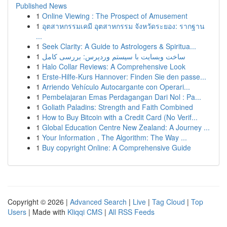
Published News
1
Online Viewing : The Prospect of Amusement
1
อุตสาหกรรมเคมี อุตสาหกรรม จังหวัดระยอง: รากฐาน
...
1
Seek Clarity: A Guide to Astrologers & Spiritua...
1
ساخت وبسایت با سیستم وردپرس: بررسی کامل
1
Halo Collar Reviews: A Comprehensive Look
1
Erste-Hilfe-Kurs Hannover: Finden Sie den passe...
1
Arriendo Vehículo Autocargante con Operari...
1
Pembelajaran Emas Perdagangan Dari Nol : Pa...
1
Goliath Paladins: Strength and Faith Combined
1
How to Buy Bitcoin with a Credit Card (No Verif...
1
Global Education Centre New Zealand: A Journey ...
1
Your Information , The Algorithm: The Way ...
1
Buy copyright Online: A Comprehensive Guide
Copyright © 2026 |
Advanced Search
|
Live
|
Tag Cloud
|
Top
Users
| Made with
Kliqqi CMS
|
All RSS Feeds