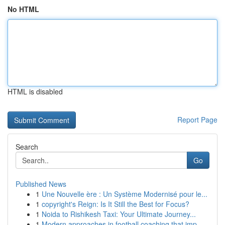
No HTML
HTML is disabled
Report Page
Search
Go
Published News
1
Une Nouvelle ère : Un Système Modernisé pour le...
1
copyright's Reign: Is It Still the Best for Focus?
1
Noida to Rishikesh Taxi: Your Ultimate Journey...
1
Modern approaches in football coaching that imp...