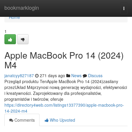
Home
bookmarklogin
Togg
navi
Home
1
Apple MacBook Pro 14 (2024)
M4
janatcyy827187
271 days ago
News
Discuss
Przegląd produktu TenApple MacBook Pro 14 (2024)zasilany
przezUkład M4przynosi nową generację wydajności, efektywności
i kreatywności. Zaprojektowany dla profesjonalistów,
programistów i twórców, oferuje
https://directory4web.com/listings13377390/apple-macbook-pro-
14-2024-m4
Comments
Who Upvoted