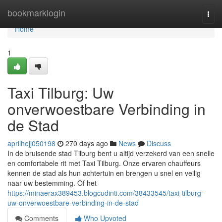
Home
bookmarklogin
Togg
navi
Home
1
Taxi Tilburg: Uw
onverwoestbare Verbinding in
de Stad
aprilhejj050198
270 days ago
News
Discuss
In de bruisende stad Tilburg bent u altijd verzekerd van een snelle
en comfortabele rit met Taxi Tilburg. Onze ervaren chauffeurs
kennen de stad als hun achtertuin en brengen u snel en veilig
naar uw bestemming. Of het
https://minaerax389453.blogcudinti.com/38433545/taxi-tilburg-
uw-onverwoestbare-verbinding-in-de-stad
Comments
Who Upvoted